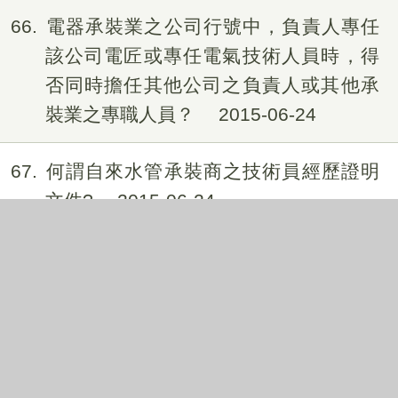
66
電器承裝業之公司行號中，負責人專任
該公司電匠或專任電氣技術人員時，得
否同時擔任其他公司之負責人或其他承
裝業之專職人員？
2015-06-24
67
何謂自來水管承裝商之技術員經歷證明
文件?
2015-06-24
68
有關天然氣導管承裝業設置及變更申請
書哪裡下載？
2015-06-24
69
如何檢舉違規營業之視聽歌唱等八種行
業、電子遊戲場業。
2015-06-24