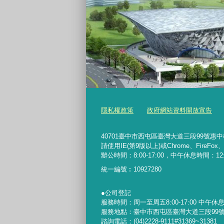
隱私權政策
政府網站資料開放宣告
40701臺中市西屯區臺灣大道三段99號惠中樓5樓 
請使用IE(第9版以上)或Chrome、FireFo
辦公時間：8:00-17:00，中午休息時間：12:00-
統一編號︰
10927280
●公司登記
服務時間：周一至周五8:00-17:00 中午休息時間
服務地點：臺中市西屯區臺灣大道三段99號
諮詢電話：(04)2228-9111#31369~31381