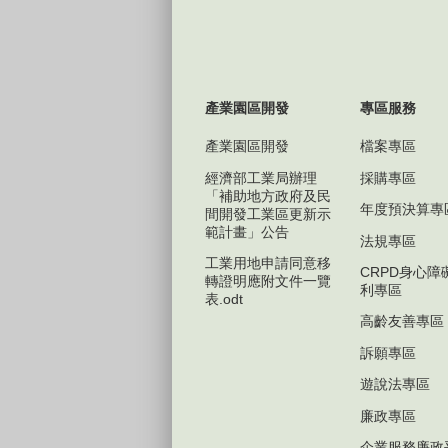
產業園區開發
專區服務
產業園區開發
檔案專區
經濟部工業局辦理
採購專區
「補助地方政府及民
年度預決算專
間開發工業區更新示
範計畫」公告
法規專區
工業用地申請同意移
CRPD身心障
轉證明應附文件一覽
利專區
表.odt
高齡友善專區
訴願專區
遊說法專區
廉政專區
企業服務廉政