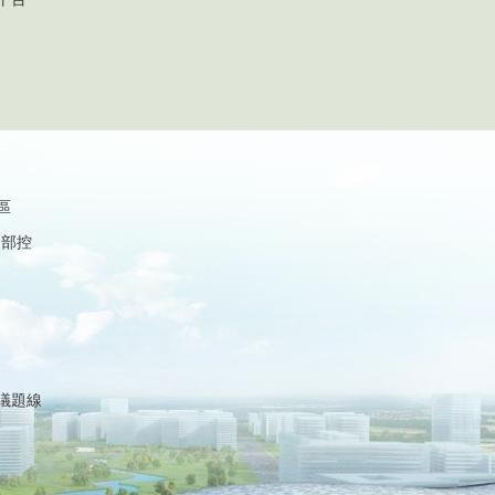
區
內部控
議題線