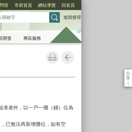
問答
市府首頁
網站導覽
回首頁
進階搜尋
區開發
專區服務
分
享
《
核准者外，以一戶一攤（鋪）位為
。
質，已無法再新增攤位，如有空