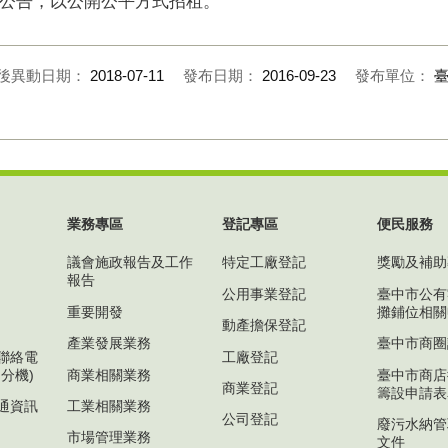
公告，以公開公平方式招租。
後異動日期：
2018-07-11
發布日期：
2016-09-23
發布單位：
業務專區
登記專區
便民服務
議會施政報告及工作
特定工廠登記
獎勵及補助
報告
公用事業登記
臺中市公有
重要開發
攤鋪位相關
動產擔保登記
產業發展業務
臺中市商圈
聯絡電
工廠登記
分機)
商業相關業務
臺中市商店
商業登記
籌設申請表
通資訊
工業相關業務
公司登記
廢污水納管
市場管理業務
文件