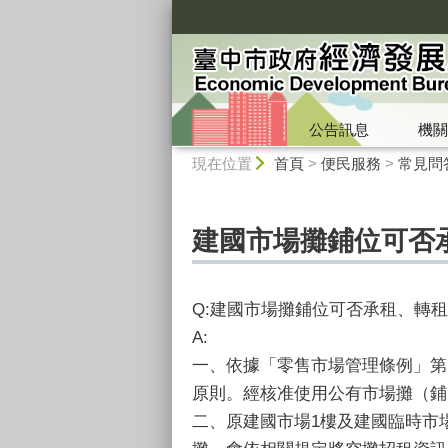
:::
公告訊息
機關
:::
現在位置
首頁
>
便民服務
>
常見問
建國市場攤鋪位可否
Q:建國市場攤鋪位可否承租、轉
A:
一、依據「零售市場管理條例」第
原則。經核准使用公有市場攤（鋪
二、原建國市場1樓及建國臨時市