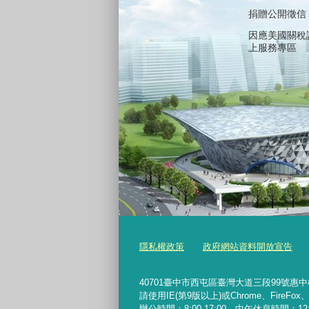
捐贈公開徵信
因應美國關稅
上服務專區
隱私權政策
政府網站資料開放宣告
40701臺中市西屯區臺灣大道三段99號惠中樓5樓 
請使用IE(第9版以上)或Chrome、FireFo
辦公時間：8:00-17:00，中午休息時間：12:00-