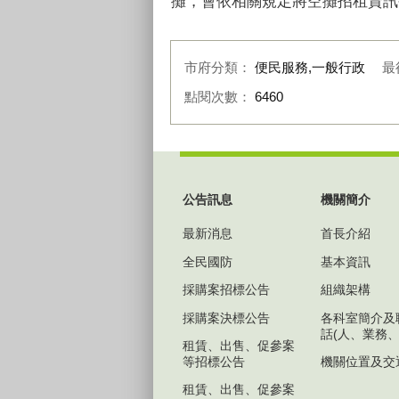
攤，會依相關規定將空攤招租資訊
市府分類：
便民服務,一般行政
最
點閱次數：
6460
:::
公告訊息
機關簡介
最新消息
首長介紹
全民國防
基本資訊
採購案招標公告
組織架構
採購案決標公告
各科室簡介及
話(人、業務、
租賃、出售、促參案
等招標公告
機關位置及交
租賃、出售、促參案