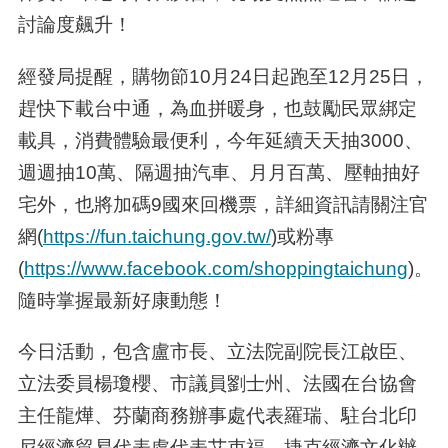
討論度飆升！
經發局提醒，購物節10月24日起跑至12月25日，
趕快下載台中通，為血拼暖身，也鼓勵民眾綁定
載具，消費體驗最便利，今年延續天天抽3000、
週週抽10萬、隔週抽汽車、月月百萬、壓軸抽好
宅外，也將加碼9國來回機票，詳細資訊請關注官
網(
https://fun.taichung.gov.tw/
)或粉專
(
https://www.facebook.com/shoppingtaichung
)。
隨時掌握最新好康動態！
今日活動，包含盧市長、立法院副院長江啟臣、
立法委員楊瓊櫻、市議員劉士州、法國在台協會
主任龍燁、芬蘭商務辦事處代表羅瑞、駐台北印
尼經濟貿易代表處代表艾吏福、捷克經濟文化辦