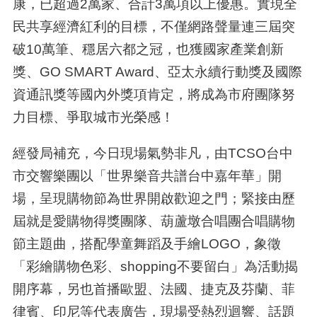
康，已超過2萬家、合計3萬項以上優惠。實現全
民共享經濟紅利的目標，不僅網路聲量連三屆突
破10萬筆、穩居六都之冠，也獲國家產業創新
獎、GO SMART Award、亞太永續行動獎及國際
資通訊獎等國內外獎項肯定，將成為市府團隊努
力目標、爭取城市光榮感！
經發局補充，今日現場氣勢非凡，由TCSO台中
市交響樂團以「世界樂音共譜台中嘉年華」開
場，呈現購物節為世界開啟歡迎之門；緊接由歷
屆就是愛購物得獎團隊、葫蘆墩合唱團合唱購物
節主題曲，搭配學童舞蹈及手繪LOGO，象徵
「彩繪購物色彩、shopping不要留白」為活動揭
開序幕，另也首播歐盟、法國、捷克及芬蘭、菲
律賓、印尼等代表廣告，現場受熱烈迴響、話題