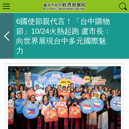
6國使節親代言！「台中購物
節」10/24火熱起跑 盧市長：
向世界展現台中多元國際魅
力