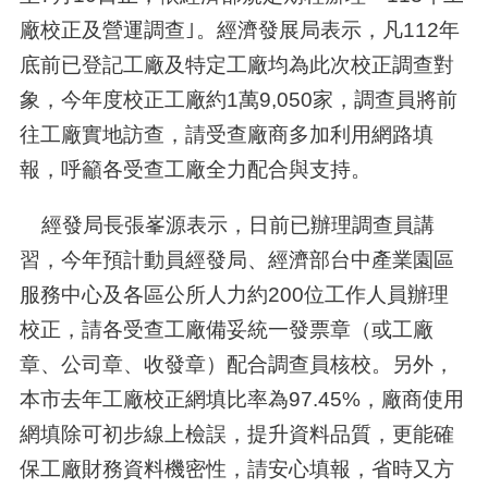
廠校正及營運調查｣。經濟發展局表示，凡
112
年
底前已登記工廠及特定工廠均為此次校正調查對
象，今年度校正工廠約
1
萬
9,050
家，調查員將前
往工廠實地訪查，請受查廠商多加利用網路填
報，呼籲各受查工廠全力配合與支持。
經發局長張峯源表示，日前已辦理調查員講
習，今年預計動員經發局、經濟部台中產業園區
服務中心及各區公所人力約
200
位工作人員辦理
校正，請各受查工廠備妥統一發票章（或工廠
章、公司章、收發章）配合調查員核校。另外，
本市去年工廠校正網填比率為
97.45%
，廠商使用
網填除可初步線上檢誤，提升資料品質，更能確
保工廠財務資料機密性，請安心填報，省時又方