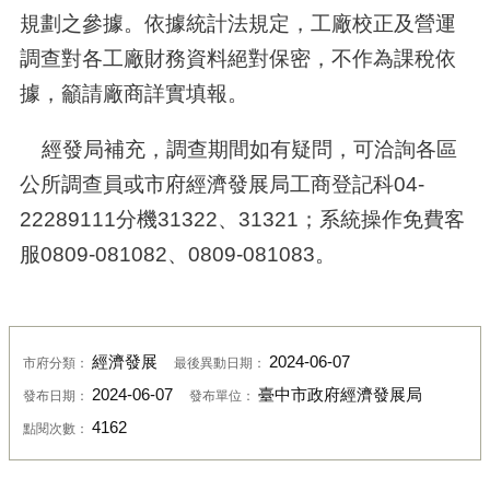
規劃之參據。依據統計法規定，工廠校正及營運
調查對各工廠財務資料絕對保密，不作為課稅依
據，籲請廠商詳實填報。
經發局補充，調查期間如有疑問，可洽詢各區
公所調查員或市府經濟發展局工商登記科
04-
22289111
分機
31322
、
31321
；系統操作免費客
服
0809-081082
、
0809-081083
。
經濟發展
2024-06-07
市府分類：
最後異動日期：
2024-06-07
臺中市政府經濟發展局
發布日期：
發布單位：
4162
點閱次數：