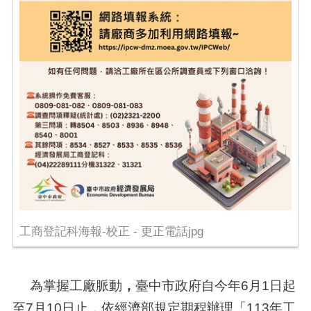
工商登記科海報-校正 - 更正電話jpg
為掌握工廠脈動
，
臺中市政府自今年
6
月
1
日起
至
7
月
10
日止，依經濟部規定期程辦理「
113
年工