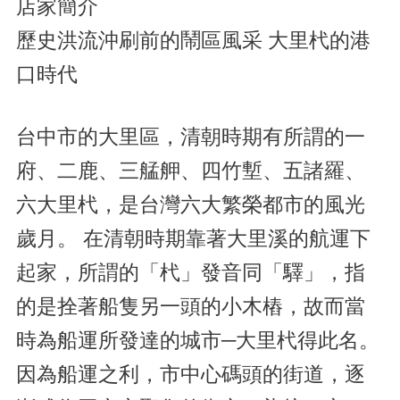
店家簡介
歷史洪流沖刷前的鬧區風采 大里杙的港
口時代
台中市的大里區，清朝時期有所謂的一
府、二鹿、三艋舺、四竹塹、五諸羅、
六大里杙，是台灣六大繁榮都市的風光
歲月。 在清朝時期靠著大里溪的航運下
起家，所謂的「杙」發音同「驛」，指
的是拴著船隻另一頭的小木樁，故而當
時為船運所發達的城市─大里杙得此名。
因為船運之利，市中心碼頭的街道，逐