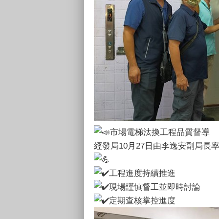
市場電梯汰換工程品質督導
經發局10月27日由李逸安副局長
工程進度持續推進
現場謹慎督工並即時討論
定期查核掌控進度