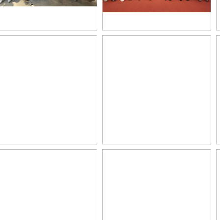
車庫精神 in TAICHUNG產業之星啟
業生力軍講座大合照_0
動記者會
427創業生力軍_適用於一到萬人組
的品牌策略心法_大合照
車庫精神啟動記者會