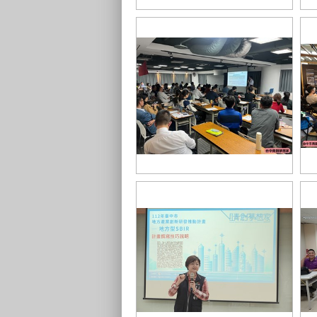
中臺灣地方產業創新研發SBIR聯合
成果展-114年度 (5)
1
創業生力軍上課紀錄_0
創