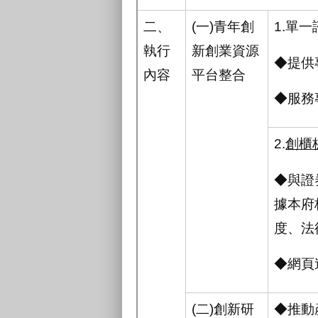
二、
(一)青年創
1.單
執行
新創業資源
◆提供
內容
平台整合
◆服務專
2.
創櫃
◆與證
據本府
度、法
◆網頁
(二)創新研
◆推動