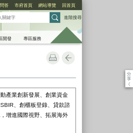
問答
市府首頁
網站導覽
回首頁
進階搜尋
區開發
專區服務
分
享
《
推動產業創新發展、創業資金
BIR、創櫃板登錄、貸款諮
流，增進國際視野、拓展海外