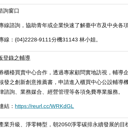
一諮詢窗口
專線諮詢，協助青年或企業快速了解臺中市及中央各
線：(04)2228-9111分機31143 林小姐。
板登錄之輔導
券櫃檯買賣中心合作，透過專家顧問實地訪視，輔導
核發之創新創意推薦書，申請進入櫃買中心公設輔導
律諮詢、業務媒合、經營管理等各項免費專業服務。
連結：
https://reurl.cc/WRKdGL
產業升級、淨零轉型，朝2050淨零碳排永續發展的目