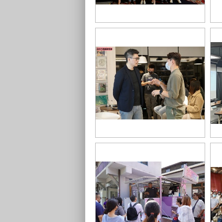
台中市政府第2屆創業競賽 產業之星
台
頒獎典禮_所有得獎者與貴賓大合照
頒
_0
創業生力軍_課後詢問_0
創