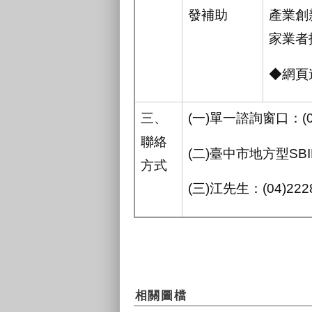
發補助
產業創
家業者
◆網頁
三、
(一)單一諮詢窗口：(04
聯絡
(二)臺中市地方型SBI
方式
(三)江先生：(04)2228
相關圖檔