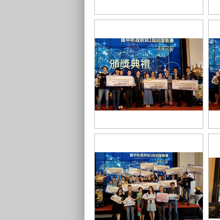
SBIR說明會_工策會黃總幹事致詞
_0
S
台中市政府第2屆創業競賽 產業之星
台
頒獎典禮_[商業應用組]金銀銅合照
頒
_0