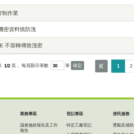
之管制作業
界 機密資料慎防洩
INE 不當轉傳致洩密
第
1/2
頁，
每頁顯示筆數
筆
1
2
業務專區
登記專區
便民服務
議會施政報告及工作
特定工廠登記
獎勵及補助
報告