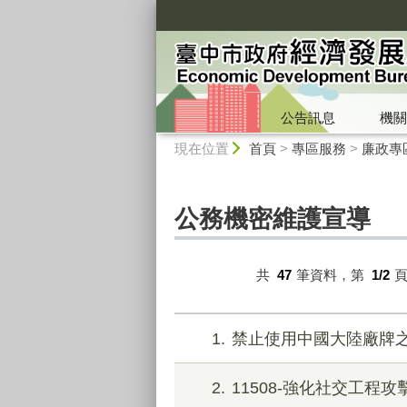
:::
公告訊息
機關
:::
現在位置
首頁
>
專區服務
>
廉政專
公務機密維護宣導
共
47
筆資料，第
1/2
1
禁止使用中國大陸廠牌
2
11508-強化社交工程