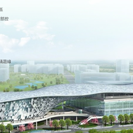
區
內部控
議題線