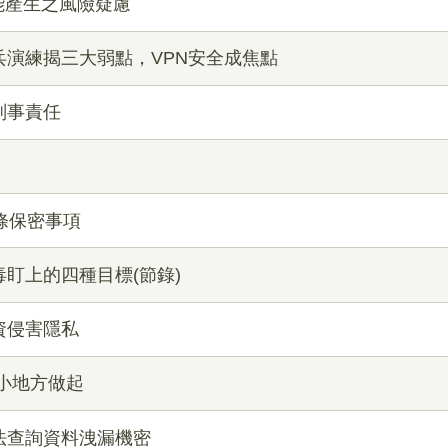
可能產生之風險疑慮
實兵演練揭三大弱點，VPN安全成焦點
的刑事責任
4條保密事項
病毒盯上的四種目標(節錄)
個資侵害隱私
從小地方做起
違法查詢資料洩漏機密