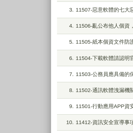
3
11507-惡意軟體的七
4
11506-亂公布他人個資
5
11505-紙本個資文件防
6
11504-下載軟體請認
7
11503-公務員應具備
8
11502-通訊軟體洩漏
9
11501-行動應用APP
10
11412-資訊安全宣導事