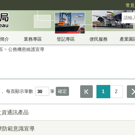
常見
簡介
業務專區
登記專區
便民服務
產業園
區
>
公務機密維護宣導
頁，
每頁顯示筆數
筆
1
2
之資通訊產品
攻擊防範意識宣導