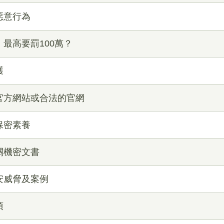
大惡意行為
，最高要罰100萬？
護
明官方網站或合法的官網
的保密素養
機關機密文書
資安威脅及案例
項