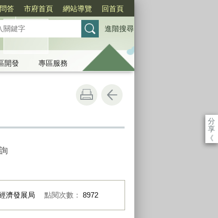
問答
市府首頁
網站導覽
回首頁
進階搜尋
區開發
專區服務
分
享
《
查詢
經濟發展局
點閱次數：
8972