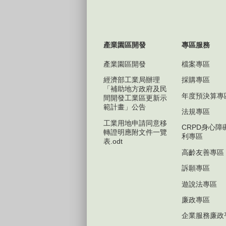
產業園區開發
專區服務
產業園區開發
檔案專區
經濟部工業局辦理
採購專區
「補助地方政府及民
年度預決算專
間開發工業區更新示
範計畫」公告
法規專區
工業用地申請同意移
CRPD身心障
轉證明應附文件一覽
利專區
表.odt
高齡友善專區
訴願專區
遊說法專區
廉政專區
企業服務廉政