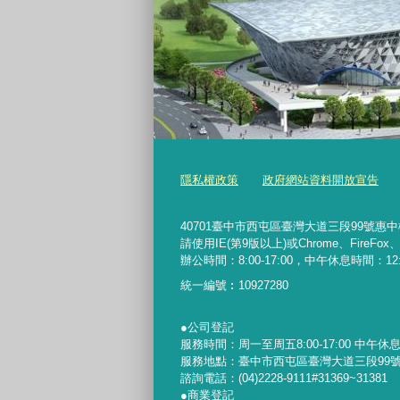
隱私權政策
政府網站資料開放宣告
40701臺中市西屯區臺灣大道三段99號惠中樓5樓 
請使用IE(第9版以上)或Chrome、FireFo
辦公時間：8:00-17:00，中午休息時間：12:00-
統一編號︰
10927280
●公司登記
服務時間：周一至周五8:00-17:00 中午休息時間
服務地點：臺中市西屯區臺灣大道三段99號
諮詢電話：(04)2228-9111#31369~31381
●商業登記