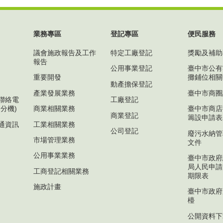
業務專區
登記專區
便民服務
議會施政報告及工作
特定工廠登記
獎勵及補助
報告
公用事業登記
臺中市公有
重要開發
攤鋪位相關
動產擔保登記
產業發展業務
臺中市商圈
聯絡電
工廠登記
分機)
商業相關業務
臺中市商店
商業登記
籌設申請表
通資訊
工業相關業務
公司登記
廢污水納管
市場管理業務
文件
公用事業業務
臺中市政府
局人民申請
工商登記相關業務
期限表
施政計畫
臺中市政府
檯
公開資料下