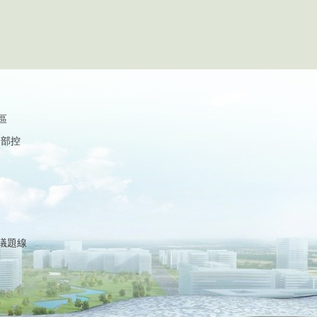
區
內部控
議題線