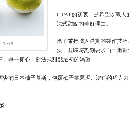
CJSJ 的初衷，是希望以職
法式甜點的美好理由。
除了秉持職人踏實的製作技巧
fc1e78
法，並時時刻刻要求自己重新
睛、每一顆心，對法式甜點最初的渴望。
爽的日本柚子慕斯，包覆柚子薑果泥、濃郁的巧克力c
號