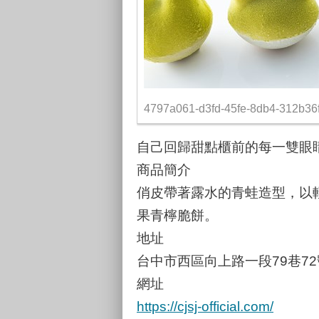
4797a061-d3fd-45fe-8db4-312b36
自己回歸甜點櫃前的每一雙眼
商品簡介
俏皮帶著露水的青蛙造型，以輕
果青檸脆餅。
地址
台中市西區向上路一段79巷72
網址
https://cjsj-official.com/