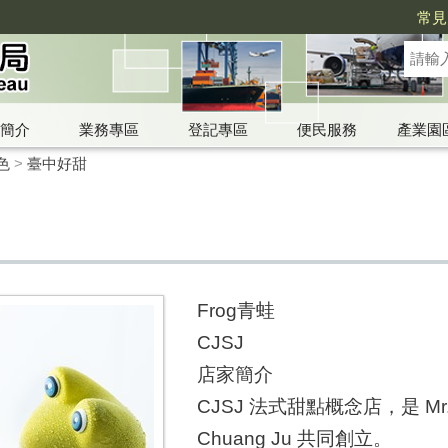
常見
簡介
業務專區
登記專區
便民服務
產業園
色
>
臺中好甜
Frog青蛙
CJSJ
店家簡介
CJSJ 法式甜點概念店，是 Mr. So
Chuang Ju 共同創立。