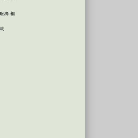
服務e櫃
載