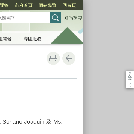
問答
市府首頁
網站導覽
回首頁
進階搜尋
區開發
專區服務
分
享
《
riano Joaquin 及 Ms.