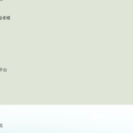
礙者權
平台
區