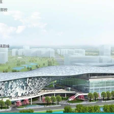
區
內部控
議題線