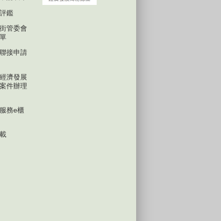
評鑑
街管委會
單
聯接申請
經濟發展
案件辦理
服務e櫃
載