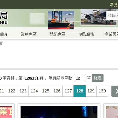
常見
簡介
業務專區
登記專區
便民服務
產業園
簿
8
筆資料，第
128/131
頁，
每頁顯示筆數
筆
21
122
123
124
125
126
127
128
129
130