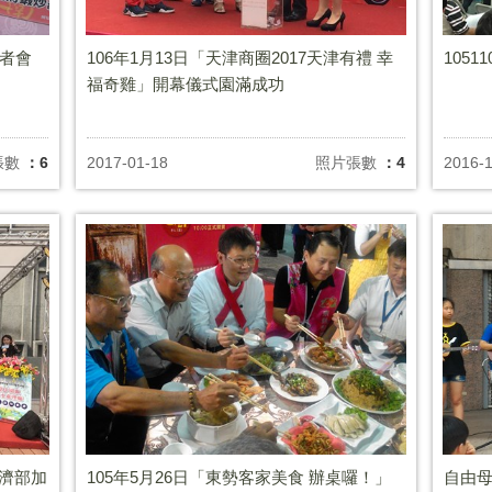
記者會
106年1月13日「天津商圈2017天津有禮 幸
105
福奇雞」開幕儀式園滿成功
張數
：6
2017-01-18
照片張數
：4
2016-1
經濟部加
105年5月26日「東勢客家美食 辦桌囉！」
自由母