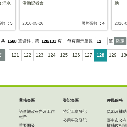
 汙水
活動記者會
動
張數
：5
2016-05-26
照片張數
：4
2016-
共
1568
筆資料，第
128/131
頁，
每頁顯示筆數
筆
121
122
123
124
125
126
127
128
129
13
業務專區
登記專區
便民服務
議會施政報告及工作
特定工廠登記
獎勵及補助
報告
公用事業登記
臺中市公有
重要開發
攤鋪位相關