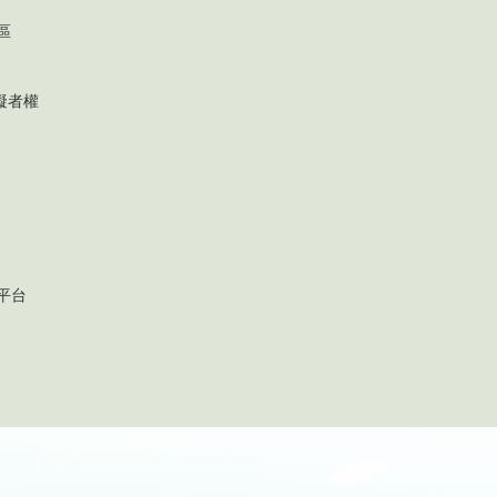
區
礙者權
平台