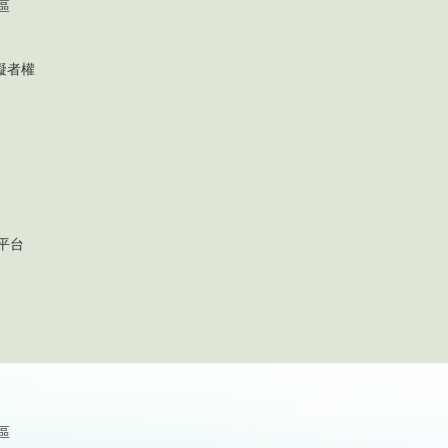
區
礙者權
平台
區