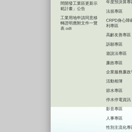
年度預決算專
間開發工業區更新示
範計畫」公告
法規專區
工業用地申請同意移
CRPD身心障
轉證明應附文件一覽
利專區
表.odt
高齡友善專區
訴願專區
遊說法專區
廉政專區
企業服務廉政
活動相簿
節水專區
停水停電資訊
影音專區
人事專區
性別主流化專