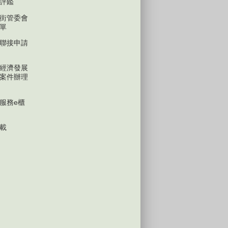
評鑑
街管委會
單
聯接申請
經濟發展
案件辦理
服務e櫃
載