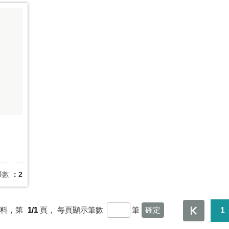
張數
：2
資料，第
1/1
頁，
每頁顯示筆數
筆
1