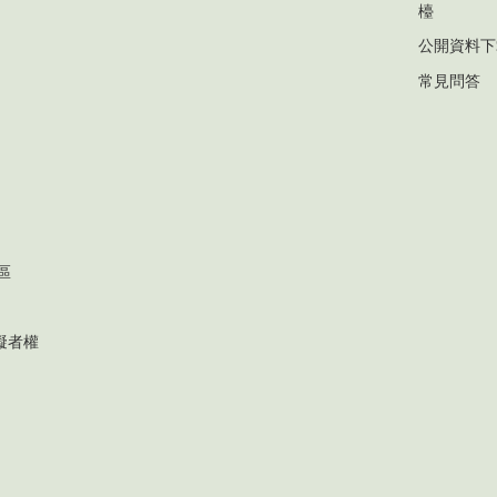
檯
公開資料下
常見問答
區
礙者權