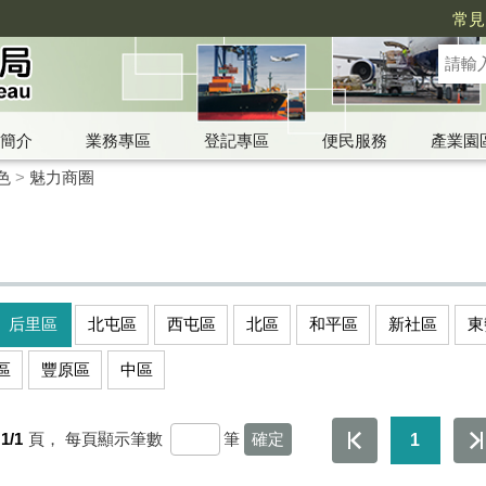
常見
簡介
業務專區
登記專區
便民服務
產業園
色
>
魅力商圈
后里區
北屯區
西屯區
北區
和平區
新社區
東
區
豐原區
中區
1/1
頁，
每頁顯示筆數
筆
1