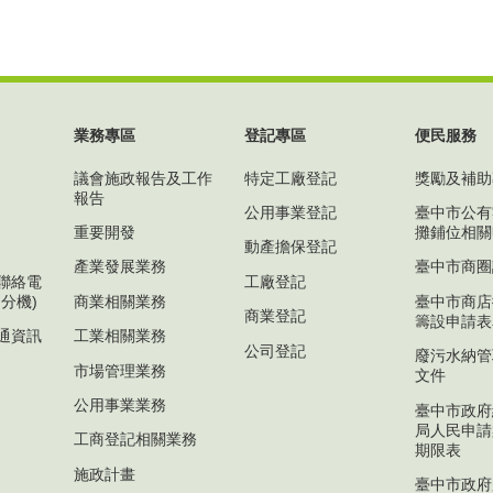
業務專區
登記專區
便民服務
議會施政報告及工作
特定工廠登記
獎勵及補助
報告
公用事業登記
臺中市公有
重要開發
攤鋪位相關
動產擔保登記
產業發展業務
臺中市商圈
聯絡電
工廠登記
分機)
商業相關業務
臺中市商店
商業登記
籌設申請表
通資訊
工業相關業務
公司登記
廢污水納管
市場管理業務
文件
公用事業業務
臺中市政府
局人民申請
工商登記相關業務
期限表
施政計畫
臺中市政府