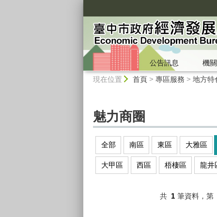
:::
公告訊息
機關
:::
現在位置
首頁
>
專區服務
>
地方特
魅力商圈
全部
南區
東區
大雅區
大甲區
西區
梧棲區
龍井
共
1
筆資料，第