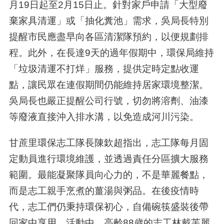
月
19
日起至
2
月
15
日止。針對家戶申請「大型廢
棄家具清運」或「抽化糞池」需求，吳局長特別
提醒市民應盡早向各區清潔隊預約，以便規劃排
程。此外，在長達
9
天的過年假期中，環保局維持
「垃圾清運不打烊」服務，提供定時定點收運
點，讓民眾在連假期間仍能維持居家環境整潔。
吳局長也嚴正提醒公司行號，切勿將溶劑、油漆
等廢液直接沖入排水溝，以免造成河川污染。
甘蔗里環保志工隊長陳欽超指出，志工隊每月固
定動員進行環境維護，並透過責任分區擴大服務
範圍。最能凝聚隊員向心力的，不是華麗餐點，
而是志工親手烹煮的薑湯與粥品。在後疫情時
代，志工們仍秉持環保初心，自備碗筷盛裝後帶
回家中享用。活動中，高齡
88
歲的志工林戴芙麗