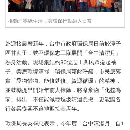
推動淨零綠生活，讓環保行動融入日常
為迎接農曆新年，台中市政府環保局日前於潭子
區甘蔗里，號召環保志工隊展開「台中清潔月」
熱身活動。現場集結約
80
位志工與民眾捲起袖
子、響應環境清掃。環保局藉此呼籲，市民應落
實「愛物惜物、能修就修、資源循環」的精神，
並鼓勵提早開始年前大掃除，將廢棄物「化整為
零」排出，不僅能減輕垃圾清運負擔，更能讓各
行各業從容不迫地迎接金馬年。
環保局長吳盛忠表示，今年度「台中清潔月」自
1