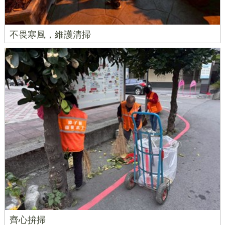
不畏寒風，維護清掃
齊心拚掃