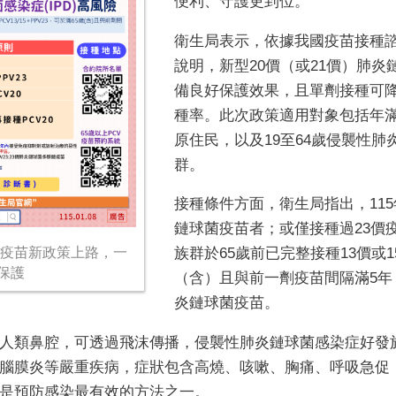
便利、守護更到位。
衛生局表示，依據我國疫苗接種諮
說明，新型20價（或21價）肺
備良好保護效果，且單劑接種可
種率。此次政策適用對象包括年滿6
原住民，以及19至64歲侵襲性肺
群。
接種條件方面，衛生局指出，115
鏈球菌疫苗者；或僅接種過23價疫
菌疫苗新政策上路，一
族群於65歲前已完整接種13價或1
保護
（含）且與前一劑疫苗間隔滿5年
炎鏈球菌疫苗。
人類鼻腔，可透過飛沫傳播，侵襲性肺炎鏈球菌感染症好發於
腦膜炎等嚴重疾病，症狀包含高燒、咳嗽、胸痛、呼吸急促
是預防感染最有效的方法之一。