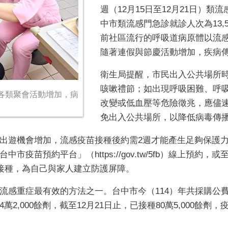
週（12月15日至12月21日）類流
中市類流感門急診就診人次為13,
前社區流行的呼吸道病原體以流感
隨著連假與節慶活動增加，疾病
衛生局提醒，市民出入公共場所
咳嗽禮節；如出現呼吸困難、呼
各類聚會活動增加，病
改變或低血壓等危險徵兆，應儘
免出入公共場所，以降低病毒傳
出遊機會增加，流感疫苗接種後約需2週才能產生足夠保護
市疫苗預約平台」（https://gov.tw/5fb）線上預約
，及早完成接種，為自己與家人建立防護屏障。
感重症最有效的方法之一。台中市今（114）年共採購公費流感
,000餘劑，截至12月21日止，已接種80萬5,000餘劑，