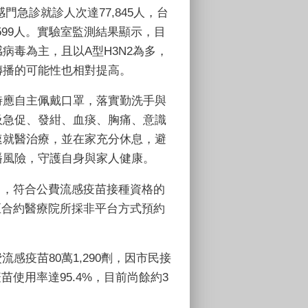
感門急診就診人次達77,845人，台
599人。實驗室監測結果顯示，目
病毒為主，且以A型H3N2為多，
傳播的可能性也相對提高。
時應自主佩戴口罩，落實勤洗手與
吸急促、發紺、血痰、胸痛、意識
速就醫治療，並在家充分休息，避
播風險，守護自身與家人健康。
力，符合公費流感疫苗接種資格的
，或至合約醫療院所採非平台方式預約
疫苗80萬1,290劑，因市民接
疫苗使用率達95.4%，目前尚餘約3