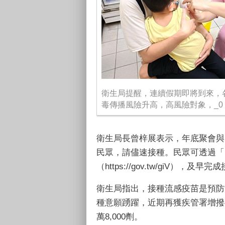
衛生局提醒，連續假期即將到來，
毒傳播風險升高，高風險對象，_0
衛生局長曾梓展表示，年底聚會與
民眾，請儘速接種。民眾可透過「台中
（https://gov.tw/giV）
衛生局指出，接種流感疫苗是預防流
種意願踴躍，近期再獲疾管署增撥4萬2
萬8,000劑。