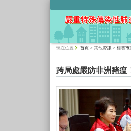
:::
:::
現在位置
首頁
>
其他資訊
>
相關市
跨局處嚴防非洲豬瘟