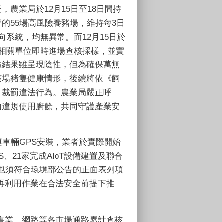
農業局於12月15日至18日間持
的55場高風險養豬場，維持每3日
向系統，均無異常。而12月15日於
相關單位即時進場查核採樣，並實
驗結果雖呈現陰性，但為確保萬無
該場豬隻健康情形，後續將依《飼
》裁罰違法行為。農業局嚴正呼
勿違規使用廚餘，共同守護產業安
運車輛GPS安裝，業者於實際開始
、21家完成AIoT設備建置及聯合
也須符合環境部公告的正面表列項
再利用作業在合法安全前提下推
售業、網路等各市場通路累計查核