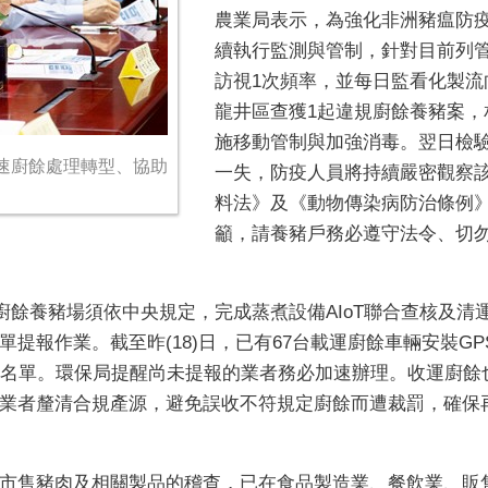
農業局表示，為強化非洲豬瘟防疫，
續執行監測與管制，針對目前列管
訪視1次頻率，並每日監看化製流
龍井區查獲1起違規廚餘養豬案，
施移動管制與加強消毒。翌日檢
速廚餘處理轉型、協助
一失，防疫人員將持續嚴密觀察
料法》及《動物傳染病防治條例
籲，請養豬戶務必遵守法令、切
，廚餘養豬場須依中央規定，完成蒸煮設備AIoT聯合查核及清
提報作業。截至昨(18)日，已有67台載運廚餘車輛安裝GPS
源名單。環保局提醒尚未提報的業者務必加速辦理。收運廚餘
業者釐清合規產源，避免誤收不符規定廚餘而遭裁罰，確保
市售豬肉及相關製品的稽查，已在食品製造業、餐飲業、販