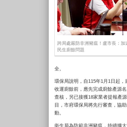
跨局處嚴防非洲豬瘟！盧市長：加
民生廚餘問題
全。
環保局說明，自115年1月1日起
收運廚餘前，應先完成廚餘產源名單
查核，另已接獲18家業者提報產
目，市府環保局將先行審查，協助
動。
衛生局為防範非洲豬瘟，持續擴大