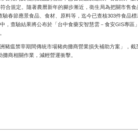
果都符合規定。隨著農曆新年的腳步漸近，衛生局為把關市售
查驗春節應景食品、食材、原料等，迄今已查核303件食品標
驗中，查驗結果將公布於「台中食藥安智慧雲－食安GIS專區
。
洲豬瘟禁宰期間傳統市場豬肉攤商營業損失補助方案」，截至
協助攤商相關作業，減輕營運衝擊。