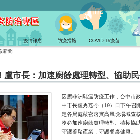
疫情訊息
防疫措施
COVID-19疫苗
政新聞
！盧市長：加速廚餘處理轉型、協助民
因應非洲豬瘟防疫工作，台中市
中市長盧秀燕今（19）日下午召
定各局處嚴密落實高風險場域查
務必加速廚餘處理轉型、積極協
守護養豬產業，守護餐桌健康。