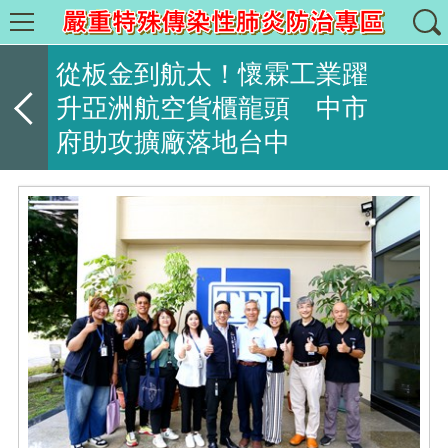
從板金到航太！懷霖工業躍
升亞洲航空貨櫃龍頭 中市
府助攻擴廠落地台中