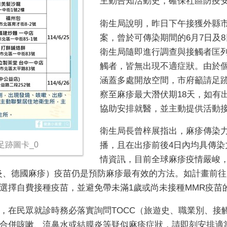
主動告知活動史，確保社區防疫
衛生局說明，昨日下午接獲外縣
案，曾於可傳染期間的
6
月
7
日及
8
衛生局隨即進行調查與接觸者匡
觸者，皆無出現不適症狀。由於
涵蓋多處開放空間，市府籲請足
察至麻疹最大潛伏期
18
天，如有
協助安排就醫，並主動提供活動
衛生局長曾梓展指出，麻疹傳染
跡圖卡_0
播，且在出疹前後
4
日內均具傳染
情資訊，目前全球麻疹疫情嚴峻
炎、德國麻疹）疫苗仍是預防麻疹最有效的方法。如計畫前往
選擇自費接種疫苗，並避免帶未滿
1
歲或尚未接種
MMR
疫苗
，在民眾就診時務必落實詢問
TOCC
（旅遊史、職業別、接
合併咳嗽、流鼻水或結膜炎等疑似麻疹症狀，請即刻安排適