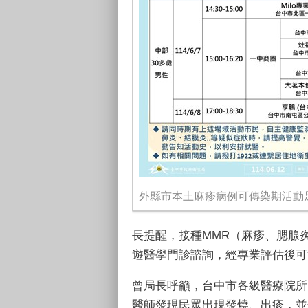
外縣市本土麻疹病例可傳染期活動足
長提醒，接種
MMR
（麻疹、腮腺
遊醫學門診諮詢，經專業評估後可
曾局長呼籲，台中市各級醫療院所
醫師發現民眾出現發燒、出疹，並