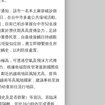
安全。
市通知，該市一名本土麻疹確診個
日，在台中市多處公共場域活動。
列，目前已初步掌握台中市
52
名接
個案於潛伏期具高度傳染力，足跡
跡重疊民眾，自最後接觸日持續觀
出現疑似症狀，應立即聯繫衛生所
接觸史，以利防疫處置。
力極高，可透過空氣及飛沫方式傳
力。根據衛福部疾管署最新國際疫
，鄰近的越南地區風險尤高。曾局
越南等高風險國家，建議事前至旅
的幼童前往流行地區。
觸史及是否群聚）等資訊。若臨床
當隔離，並於
24
小時內完成通報，