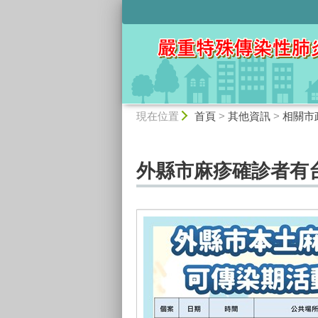
:::
:::
現在位置
首頁
>
其他資訊
>
相關市
外縣市麻疹確診者有