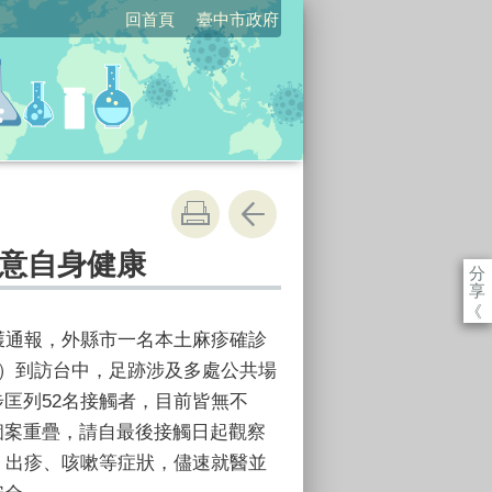
回首頁
臺中市政府
意自身健康
分
享
《
獲通報，外縣市一名本土麻疹確診
）到訪台中，足跡涉及多處公共場
步匡列
52
名接觸者，目前皆無不
個案重疊，請自最後接觸日起觀察
、出疹、咳嗽等症狀，儘速就醫並