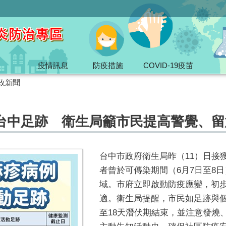
疫情訊息
防疫措施
COVID-19疫苗
政新聞
台中足跡 衛生局籲市民提高警覺、留
台中市政府衛生局昨（
11
）日接
者曾於可傳染期間（
6
月
7
日至
8
日
域。市府立即啟動防疫應變，初
適。衛生局提醒，市民如足跡與
至
18
天潛伏期結束，並注意發燒