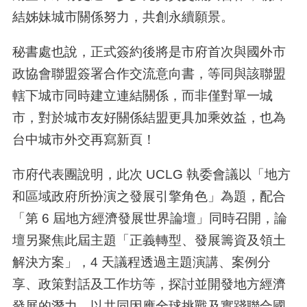
結姊妹城市關係努力，共創永續願景。
秘書處也說，正式簽約後將是市府首次與國外市
政協會聯盟簽署合作交流意向書，等同與該聯盟
轄下城市同時建立連結關係，而非僅對單一城
市，對於城市友好關係結盟更具加乘效益，也為
台中城市外交再寫新頁！
市府代表團說明，此次
UCLG
執委會議以「地方
和區域政府所扮演之發展引擎角色」為題，配合
「第
6
屆地方經濟發展世界論壇」同時召開，論
壇另聚焦此屆主題「正義轉型、發展籌資及領土
解決方案」，
4
天議程透過主題演講、案例分
享、政策對話及工作坊等，探討並開發地方經濟
發展的潛力，以共同因應全球挑戰及實踐聯合國