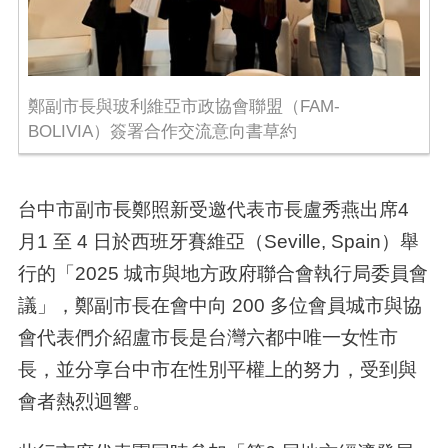
鄭副市長與玻利維亞市政協會聯盟（FAM-
BOLIVIA）簽署合作交流意向書草約
台中市副市長鄭照新受邀代表市長盧秀燕出席
4
月
1
至
4
日於西班牙賽維亞（
Seville, Spain
）舉
行的「
2025
城市與地方政府聯合會執行局委員會
議」，鄭副市長在會中向
200
多位會員城市與協
會代表們介紹盧市長是台灣六都中唯一女性市
長，並分享台中市在性別平權上的努力，受到與
會者熱烈迴響。