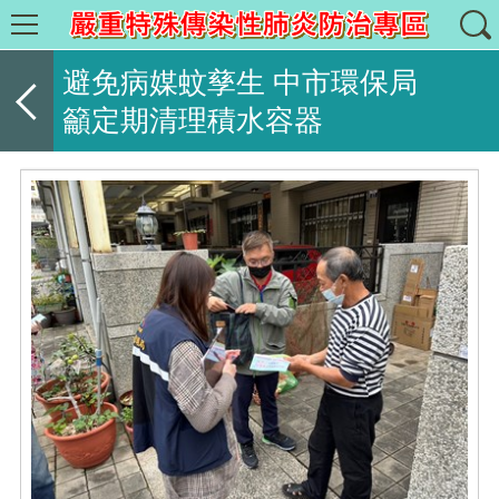
避免病媒蚊孳生 中市環保局
籲定期清理積水容器