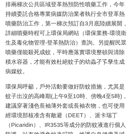
排兩梯次公共區域登革熱預防性噴藥工作，今年
持續委託合格專業病媒防治業者執行全市登革熱
噴藥防治工作，第一梯次預訂自
3
月底陸續展開，
詳細噴藥時程可上環保局網站（環保業務
-
環境衛
生及毒化物管理
-
登革熱防治）查詢。另提醒民眾
噴藥僅能殺死成蚊，平時應落實環境整頓與清除
積水容器，才能有效杜絕蚊子的幼蟲孑孓孳生成
病媒蚊。
環保局呼籲，戶外活動要做好防蚊措施，尤其是
蚊子出沒的高峰期
(
上午
9
至
10
時、傍晚
4
至
5
時
)
，
建議穿著淺色長袖薄外套或長袖衣物，也可使用
經環境部核准含有敵避（
DEET
）、派卡瑞丁
（
Picaridin
）、
IR3535
等成分的防蚊液進行個人